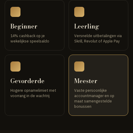
Beginner
Leerling
14% cashback op je
Versnelde uitbetalingen via
wekelijkse speelsaldo
Skrill, Revolut of Apple Pay
Gevorderde
Meester
Hogere opnamelimiet met
Vaste persoonlijke
voorrang in de wachtrij
accountmanager en op
maat samengestelde
bonussen