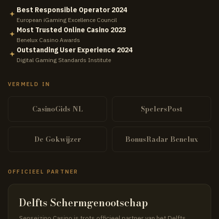
Best Responsible Operator 2024
European iGaming Excellence Council
Most Trusted Online Casino 2023
Benelux Casino Awards
Outstanding User Experience 2024
Digital Gaming Standards Institute
VERMELD IN
CasinoGids NL
SpelersPost
De Gokwijzer
BonusRadar Benelux
OFFICIEEL PARTNER
Delfts Schermgenootschap
Senseizino Casino is trots officieel partner van het Delfts