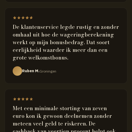
De klantenservice legde rustig en zonder
omhaal uit hoe de wageringberekening
werkt op mijn bonusbedrag. Dat soort
eerlijkheid waarder ik meer dan een
grote welkomstbonus.
Ruben M.
Groningen
Met een minimale storting van zeven
euro kon ik gewoon deelnemen zonder
meteen veel geld te riskeren. De
cashback van veertien procent helpt ook