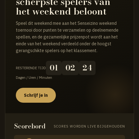
scherpste spelers van
het weekend beloont
Speel dit weekend mee aan het Senseizino weekend
toernooi door punten te verzamelen op deelnemende
spellen, en de gezamenlijke prijzenpot wordt aan het
einde van het weekend verdeeld onder de hoogst
gerangschikte spelers op het klassement.
01
02
24
RESTERENDE TIJD
Dagen / Uren / Minuten
Schrijf je in
Scorebord
SCORES WORDEN LIVE BIJGEHOUDEN