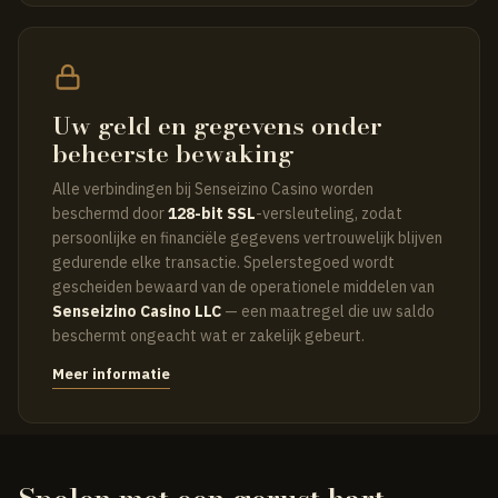
Uw geld en gegevens onder
beheerste bewaking
Alle verbindingen bij Senseizino Casino worden
beschermd door
128-bit SSL
-versleuteling, zodat
persoonlijke en financiële gegevens vertrouwelijk blijven
gedurende elke transactie. Spelerstegoed wordt
gescheiden bewaard van de operationele middelen van
Senseizino Casino LLC
— een maatregel die uw saldo
beschermt ongeacht wat er zakelijk gebeurt.
Meer informatie