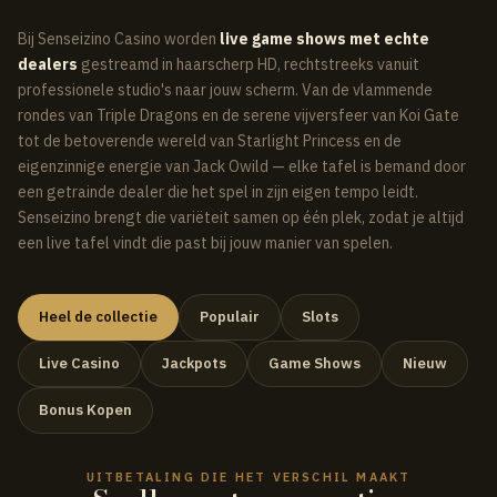
Bij Senseizino Casino worden
live game shows met echte
dealers
gestreamd in haarscherp HD, rechtstreeks vanuit
professionele studio's naar jouw scherm. Van de vlammende
rondes van Triple Dragons en de serene vijversfeer van Koi Gate
tot de betoverende wereld van Starlight Princess en de
eigenzinnige energie van Jack Owild — elke tafel is bemand door
een getrainde dealer die het spel in zijn eigen tempo leidt.
Senseizino brengt die variëteit samen op één plek, zodat je altijd
een live tafel vindt die past bij jouw manier van spelen.
Heel de collectie
Populair
Slots
Live Casino
Jackpots
Game Shows
Nieuw
Bonus Kopen
UITBETALING DIE HET VERSCHIL MAAKT