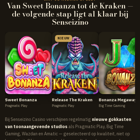
Van Sweet Bonanza tot de Kraken —
de volgende stap ligt al klaar bij
Senseizino
NIEUW
Sweet Bonanza
Release The Kraken
Bonanza Megaways
Pragmatic Play
Pragmatic Play
Big Time Gaming
Bij Senseizino Casino verschijnen regelmatig
nieuwe gokkasten
van toonaangevende studios
als Pragmatic Play, Big Time
Gaming, Wazdan en Amatic — geselecteerd op kwaliteit, niet op