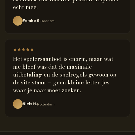
echt mee.
Femke S.
Haarlem
Het spelersaanbod is enorm, maar wat
me bleef was dat de maximale
uitbetaling en de spelregels gewoon op
de site staan — geen kleine lettertjes
waar je naar moet zoeken.
Niels H.
Rotterdam