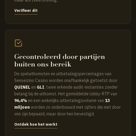
maar als zekerstelling.
Verifieer dit
Gecontroleerd door partijen
buiten ons bereik
De speluitkomsten en uitbetalingspercentages van
Senseizino Casino worden onafhankelijk getoetst door
QUINEL
en
GLI
, twee erkende audit-instanties zonder
belang bij de uitkomst. Het gemiddelde lobby-RTP van
96,4%
en een wekelijks uitbetalingsvolume van
13
miljoen
worden zo onderbouwd met cijfers die niet door
ons zijn bepaald, maar door hen bevestigd.
Ontdek hoe het werkt