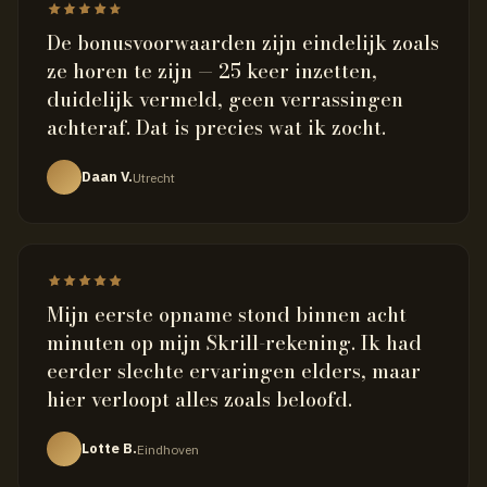
De bonusvoorwaarden zijn eindelijk zoals
ze horen te zijn — 25 keer inzetten,
duidelijk vermeld, geen verrassingen
achteraf. Dat is precies wat ik zocht.
Daan V.
Utrecht
Mijn eerste opname stond binnen acht
minuten op mijn Skrill-rekening. Ik had
eerder slechte ervaringen elders, maar
hier verloopt alles zoals beloofd.
Lotte B.
Eindhoven