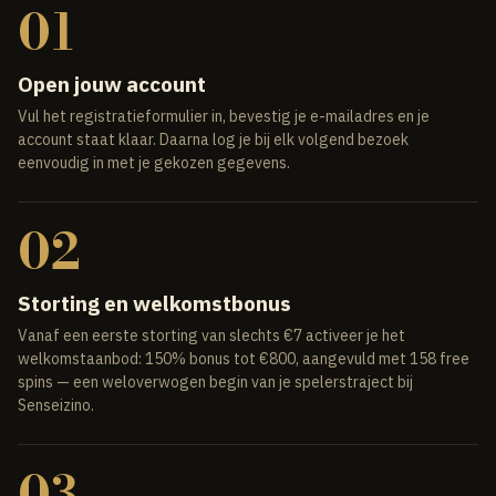
01
Open jouw account
Vul het registratieformulier in, bevestig je e-mailadres en je
account staat klaar. Daarna log je bij elk volgend bezoek
eenvoudig in met je gekozen gegevens.
02
Storting en welkomstbonus
Vanaf een eerste storting van slechts €7 activeer je het
welkomstaanbod: 150% bonus tot €800, aangevuld met 158 free
spins — een weloverwogen begin van je spelerstraject bij
Senseizino.
03